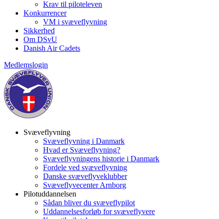
Krav til piloteleven
Konkurrencer
VM i svæveflyvning
Sikkerhed
Om DSvU
Danish Air Cadets
Medlemslogin
Svæveflyvning
Svæveflyvning i Danmark
Hvad er Svæveflyvning?
Svæveflyvningens historie i Danmark
Fordele ved svæveflyvning
Danske svæveflyveklubber
Svæveflyvecenter Arnborg
Pilotuddannelsen
Sådan bliver du svæveflypilot
Uddannelsesforløb for svæveflyvere