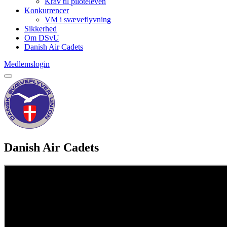
Krav til piloteleven
Konkurrencer
VM i svæveflyvning
Sikkerhed
Om DSvU
Danish Air Cadets
Medlemslogin
Danish Air Cadets