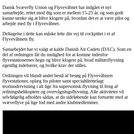
Dansk Svævefly Union og Flyvevåbnet har indgået et nyt
samarbejde, rettet mod dig som er mellem 15-25 år, og som godt
kunne tænke sig at blive klogere på, hvordan det er at være pilot og
arbejde med fly i Flyvevåbnet.
Deltagelse i dette kan måske lette din vej til cockpittet i et af
Flyvevåbnets fly.
Samarbejdet har vi valgt at kalde Danish Air Cadets (DAC). Som en
del af ordningen får du mulighed for at komme indenfor
flyvestationernes hegn og blive klogere på, hvad militærflyvning
egentlig indebærer, og hvilke krav der stilles.
Ordningen vil blandt andet bestå af besøg på Flyvevåbnets
flyvestationer, oplæg fra piloter samt specialtilrettelagt
teoriundervisning i alt lige fra supersonisk-flyvning til brug af
redningshelikoptere og overvågningsflyvning. Alle aktiviteter vil
selvfølgelig afholdes sådan, at du sideløbende kan fortsætte med at
svæveflyve på lige fod med andre klubmedlemmer.