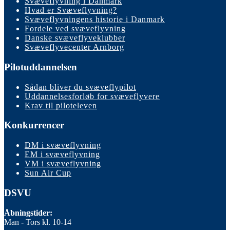
Svæveflyvning i Danmark
Hvad er Svæveflyvning?
Svæveflyvningens historie i Danmark
Fordele ved svæveflyvning
Danske svæveflyveklubber
Svæveflyvecenter Arnborg
Pilotuddannelsen
Sådan bliver du svæveflypilot
Uddannelsesforløb for svæveflyvere
Krav til piloteleven
Konkurrencer
DM i svæveflyvning
EM i svæveflyvning
VM i svæveflyvning
Sun Air Cup
DSVU
Åbningstider:
Man - Tors kl. 10-14