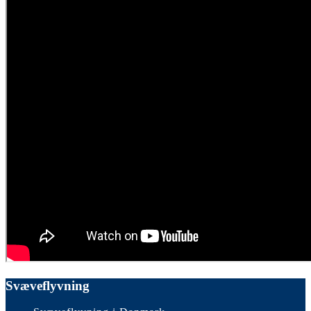
Svæveflyvning