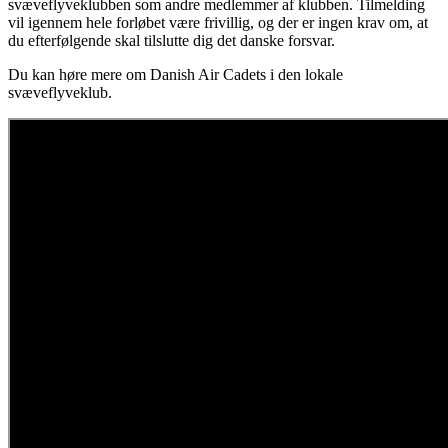
svæveflyveklubben som andre medlemmer af klubben. Tilmelding
vil igennem hele forløbet være frivillig, og der er ingen krav om, at
du efterfølgende skal tilslutte dig det danske forsvar.
Du kan høre mere om Danish Air Cadets i den lokale
svæveflyveklub.